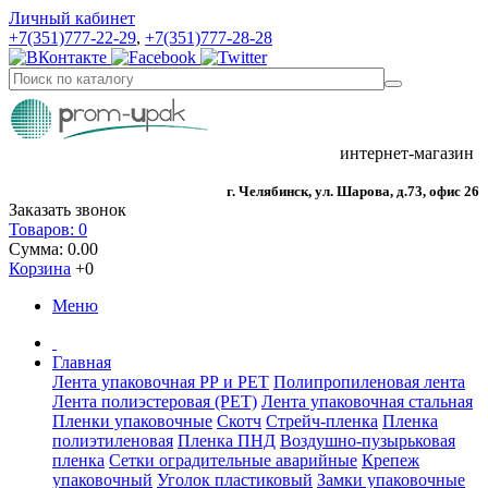
Личный кабинет
+7(351)777-22-29
,
+7(351)777-28-28
интернет-магазин
г. Челябинск, ул. Шарова, д.73, офис 26
Заказать звонок
Товаров: 0
Сумма: 0.00
Корзина
+0
Меню
Главная
Лента упаковочная РР и РЕТ
Полипропиленовая лента
Лента полиэстеровая (РЕТ)
Лента упаковочная стальная
Пленки упаковочные
Скотч
Стрейч-пленка
Пленка
полиэтиленовая
Пленка ПНД
Воздушно-пузырьковая
пленка
Сетки оградительные аварийные
Крепеж
упаковочный
Уголок пластиковый
Замки упаковочные