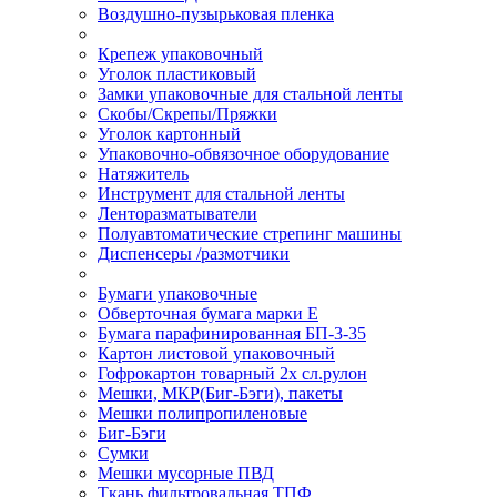
Воздушно-пузырьковая пленка
Крепеж упаковочный
Уголок пластиковый
Замки упаковочные для стальной ленты
Скобы/Скрепы/Пряжки
Уголок картонный
Упаковочно-обвязочное оборудование
Натяжитель
Инструмент для стальной ленты
Ленторазматыватели
Полуавтоматические стрепинг машины
Диспенсеры /размотчики
Бумаги упаковочные
Обверточная бумага марки Е
Бумага парафинированная БП-3-35
Картон листовой упаковочный
Гофрокартон товарный 2х сл.рулон
Мешки, МКР(Биг-Бэги), пакеты
Мешки полипропиленовые
Биг-Бэги
Сумки
Мешки мусорные ПВД
Ткань фильтровальная ТПФ