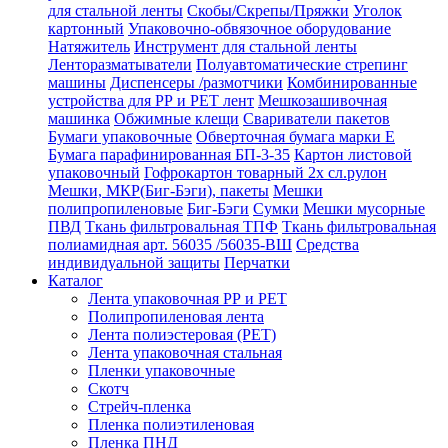
для стальной ленты
Скобы/Скрепы/Пряжки
Уголок
картонный
Упаковочно-обвязочное оборудование
Натяжитель
Инструмент для стальной ленты
Ленторазматыватели
Полуавтоматические стрепинг
машины
Диспенсеры /размотчики
Комбинированные
устройства для РР и РЕТ лент
Мешкозашивочная
машинка
Обжимные клещи
Свариватели пакетов
Бумаги упаковочные
Обверточная бумага марки Е
Бумага парафинированная БП-3-35
Картон листовой
упаковочный
Гофрокартон товарный 2х сл.рулон
Мешки, МКР(Биг-Бэги), пакеты
Мешки
полипропиленовые
Биг-Бэги
Сумки
Мешки мусорные
ПВД
Ткань фильтровальная ТПФ
Ткань фильтровальная
полиамидная арт. 56035 /56035-ВШ
Средства
индивидуальной защиты
Перчатки
Каталог
Лента упаковочная РР и РЕТ
Полипропиленовая лента
Лента полиэстеровая (РЕТ)
Лента упаковочная стальная
Пленки упаковочные
Скотч
Стрейч-пленка
Пленка полиэтиленовая
Пленка ПНД