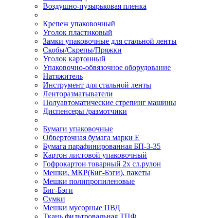
Воздушно-пузырьковая пленка
Крепеж упаковочный
Уголок пластиковый
Замки упаковочные для стальной ленты
Скобы/Скрепы/Пряжки
Уголок картонный
Упаковочно-обвязочное оборудование
Натяжитель
Инструмент для стальной ленты
Ленторазматыватели
Полуавтоматические стрепинг машины
Диспенсеры /размотчики
Бумаги упаковочные
Обверточная бумага марки Е
Бумага парафинированная БП-3-35
Картон листовой упаковочный
Гофрокартон товарный 2х сл.рулон
Мешки, МКР(Биг-Бэги), пакеты
Мешки полипропиленовые
Биг-Бэги
Сумки
Мешки мусорные ПВД
Ткань фильтровальная ТПФ