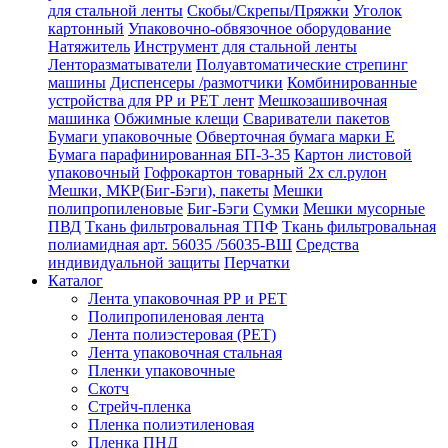
для стальной ленты
Скобы/Скрепы/Пряжки
Уголок
картонный
Упаковочно-обвязочное оборудование
Натяжитель
Инструмент для стальной ленты
Ленторазматыватели
Полуавтоматические стрепинг
машины
Диспенсеры /размотчики
Комбинированные
устройства для РР и РЕТ лент
Мешкозашивочная
машинка
Обжимные клещи
Свариватели пакетов
Бумаги упаковочные
Обверточная бумага марки Е
Бумага парафинированная БП-3-35
Картон листовой
упаковочный
Гофрокартон товарный 2х сл.рулон
Мешки, МКР(Биг-Бэги), пакеты
Мешки
полипропиленовые
Биг-Бэги
Сумки
Мешки мусорные
ПВД
Ткань фильтровальная ТПФ
Ткань фильтровальная
полиамидная арт. 56035 /56035-ВШ
Средства
индивидуальной защиты
Перчатки
Каталог
Лента упаковочная РР и РЕТ
Полипропиленовая лента
Лента полиэстеровая (РЕТ)
Лента упаковочная стальная
Пленки упаковочные
Скотч
Стрейч-пленка
Пленка полиэтиленовая
Пленка ПНД