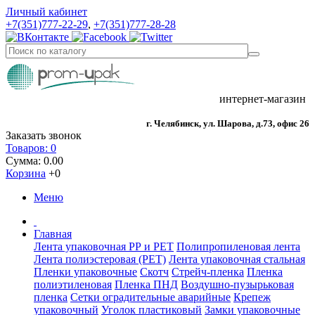
Личный кабинет
+7(351)777-22-29
,
+7(351)777-28-28
интернет-магазин
г. Челябинск, ул. Шарова, д.73, офис 26
Заказать звонок
Товаров: 0
Сумма: 0.00
Корзина
+0
Меню
Главная
Лента упаковочная РР и РЕТ
Полипропиленовая лента
Лента полиэстеровая (РЕТ)
Лента упаковочная стальная
Пленки упаковочные
Скотч
Стрейч-пленка
Пленка
полиэтиленовая
Пленка ПНД
Воздушно-пузырьковая
пленка
Сетки оградительные аварийные
Крепеж
упаковочный
Уголок пластиковый
Замки упаковочные