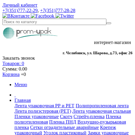
Личный кабинет
+7(351)777-22-29
,
+7(351)777-28-28
интернет-магазин
г. Челябинск, ул. Шарова, д.73, офис 26
Заказать звонок
Товаров: 0
Сумма: 0.00
Корзина
+0
Меню
Главная
Лента упаковочная РР и РЕТ
Полипропиленовая лента
Лента полиэстеровая (РЕТ)
Лента упаковочная стальная
Пленки упаковочные
Скотч
Стрейч-пленка
Пленка
полиэтиленовая
Пленка ПНД
Воздушно-пузырьковая
пленка
Сетки оградительные аварийные
Крепеж
упаковочный
Уголок пластиковый
Замки упаковочные