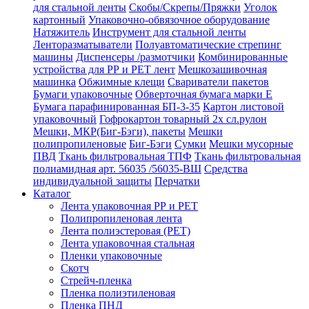
для стальной ленты
Скобы/Скрепы/Пряжки
Уголок
картонный
Упаковочно-обвязочное оборудование
Натяжитель
Инструмент для стальной ленты
Ленторазматыватели
Полуавтоматические стрепинг
машины
Диспенсеры /размотчики
Комбинированные
устройства для РР и РЕТ лент
Мешкозашивочная
машинка
Обжимные клещи
Свариватели пакетов
Бумаги упаковочные
Обверточная бумага марки Е
Бумага парафинированная БП-3-35
Картон листовой
упаковочный
Гофрокартон товарный 2х сл.рулон
Мешки, МКР(Биг-Бэги), пакеты
Мешки
полипропиленовые
Биг-Бэги
Сумки
Мешки мусорные
ПВД
Ткань фильтровальная ТПФ
Ткань фильтровальная
полиамидная арт. 56035 /56035-ВШ
Средства
индивидуальной защиты
Перчатки
Каталог
Лента упаковочная РР и РЕТ
Полипропиленовая лента
Лента полиэстеровая (РЕТ)
Лента упаковочная стальная
Пленки упаковочные
Скотч
Стрейч-пленка
Пленка полиэтиленовая
Пленка ПНД