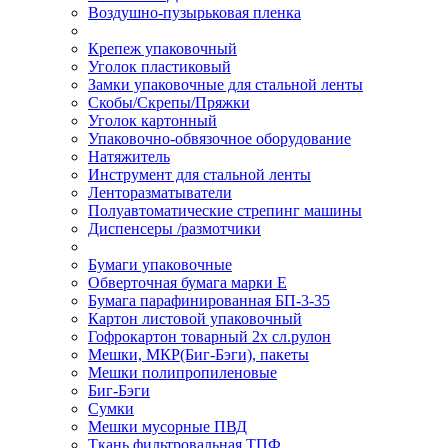
Воздушно-пузырьковая пленка
Крепеж упаковочный
Уголок пластиковый
Замки упаковочные для стальной ленты
Скобы/Скрепы/Пряжки
Уголок картонный
Упаковочно-обвязочное оборудование
Натяжитель
Инструмент для стальной ленты
Ленторазматыватели
Полуавтоматические стрепинг машины
Диспенсеры /размотчики
Бумаги упаковочные
Обверточная бумага марки Е
Бумага парафинированная БП-3-35
Картон листовой упаковочный
Гофрокартон товарный 2х сл.рулон
Мешки, МКР(Биг-Бэги), пакеты
Мешки полипропиленовые
Биг-Бэги
Сумки
Мешки мусорные ПВД
Ткань фильтровальная ТПФ